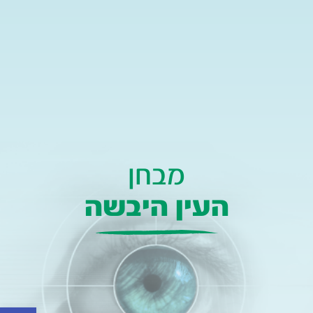
מבחן
העין היבשה